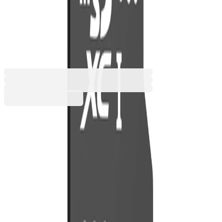
C1, Micro SD, 128 GB, с
включен адаптер
2113110003
Баркод: 6974202726102
22,79 €
Купи
Капацитет [GB]
128
32
64
22,79 €