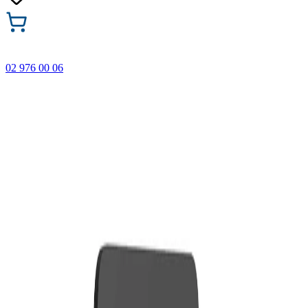
02 976 00 06
🎁 Купи 3 продукта с марката Faber-Castell и вземи
най-евтиния БЕЗПЛАТНО! Важи само онлайн до
31.08.2026 г.