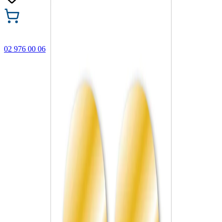
02 976 00 06
🎁 Купи 3 продукта с марката Faber-Castell и вземи
най-евтиния БЕЗПЛАТНО! Важи само онлайн до
31.08.2026 г.