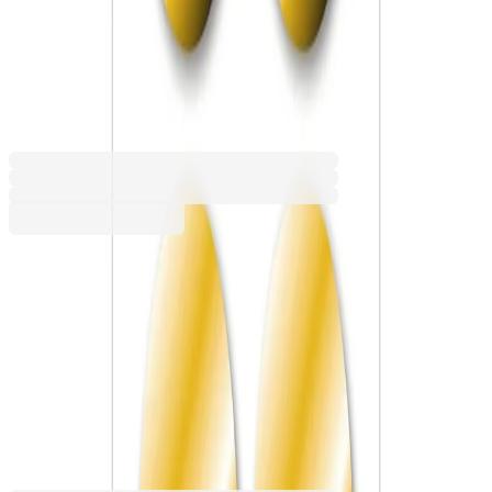
етикети, диаметър 32 mm,
златисти, 18 броя
1540100146
Баркод: 4008705152839
1,19 €
2,32 лв.
Купи
Цвят
Златист
Сребрист
1,19 €
2,32 лв.
Ценa с ДДС