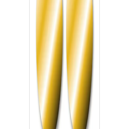
Начало
/
Офис Консумативи
/
Опаковане И Арх
Herma Самозалепващи се