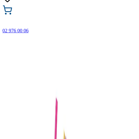
02 976 00 06
🎁 Купи 3 продукта с марката Faber-Castell и вземи
най-евтиния БЕЗПЛАТНО! Важи само онлайн до
31.08.2026 г.