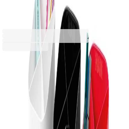
Loop, с 4 отделения, син
1060180059
Баркод: 4012473172838
6,74 €
13,19 лв.
Купи
Цвят
Бял
Жълт
Зелен
Лилав
Розов
Светлозелен
Син