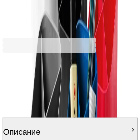
Тъмносив
Червен
Черен
6,74 €
13,19 лв.
Ценa с ДДС
Описание