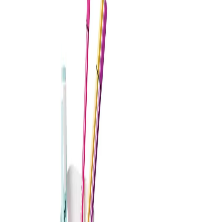
Начало
/
Офис Консумативи
/
Канцеларски Мат
HAN Органайзер бюро Re-