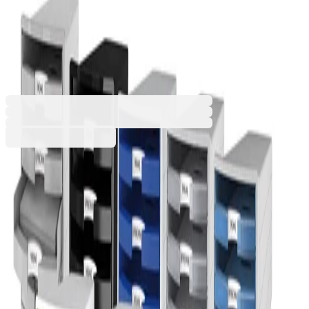
Impuls Trend, с 4 чекмеджета,
светлосин
1060140103
Баркод: 4012473101876
42,95 €
84,00 лв.
Купи
Цвят
Лилав
Оранжев
Розов
Светлозелен
Светлосин
42,95 €
84,00 лв.