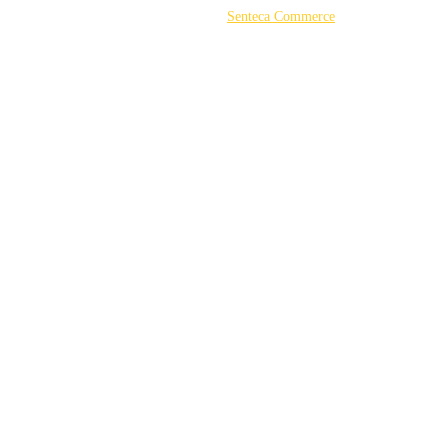
©2026 Powered by
Senteca Commerce