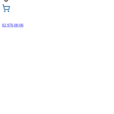
02 976 00 06
🎁 Купи 3 продукта с марката Faber-Castell и вземи
най-евтиния БЕЗПЛАТНО! Важи само онлайн до
31.08.2026 г.