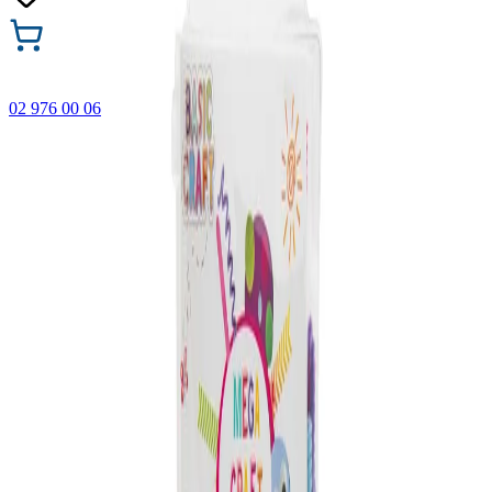
02 976 00 06
🎁 Купи 3 продукта с марката Faber-Castell и вземи
най-евтиния БЕЗПЛАТНО! Важи само онлайн до
31.08.2026 г.