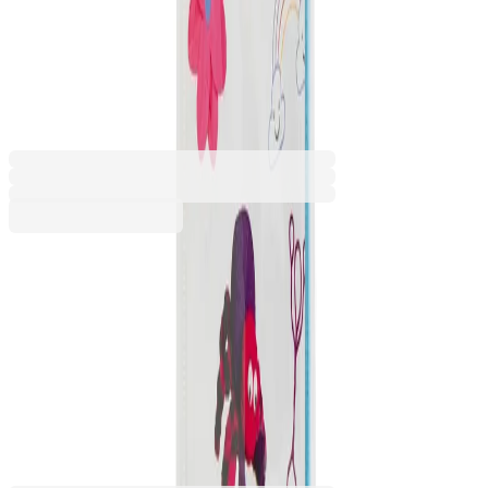
Megacraft Bag Boys, 250
части, асорти
6605260282
Баркод: 8715427063133
7,36 €
14,39 лв.
Купи
Момче/момиче
Момиче
Момче
7,36 €
14,39 лв.
Ценa с ДДС