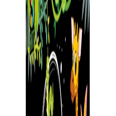
Начало
/
Образование
/
Художествени Материал
-30%