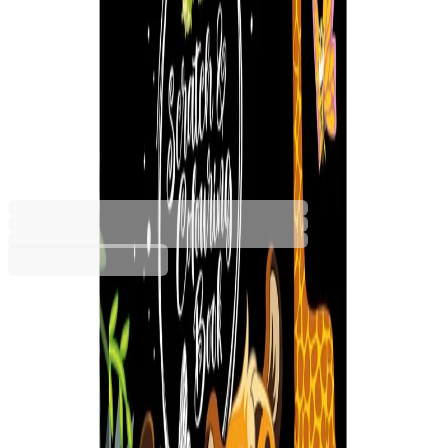
Moxy Комплект за
издраскване и оцветяване
Тигър, 10 листа
6605330161
Баркод: 8715427102252
3,83 €
7,49 лв.
Купи
Момче/момиче
Момиче
Момче