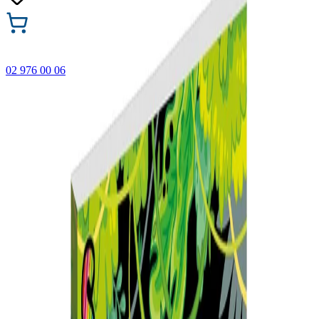
02 976 00 06
🎁 Купи 3 продукта с марката Faber-Castell и вземи
най-евтиния БЕЗПЛАТНО! Важи само онлайн до
31.08.2026 г.