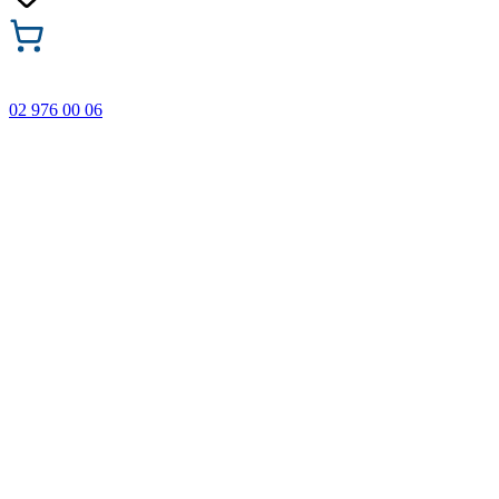
02 976 00 06
🎁 Купи 3 продукта с марката Faber-Castell и вземи
най-евтиния БЕЗПЛАТНО! Важи само онлайн до
31.08.2026 г.