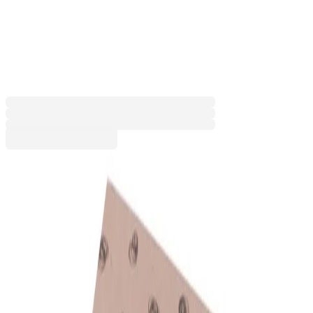
Crafty, сгъваема, 225 x 330 х
115 mm, асорти
6015200226
Баркод: 8697236880944
11,65 €
22,79 лв.
Купи
Размер 1 (Ш x В x Д) [mm]
115 x 160 x 65
115 x 200 x 85
175 x 260 x 95
190 x 300 х 105
225 x 330 х 115
11,65 €
22,79 лв.