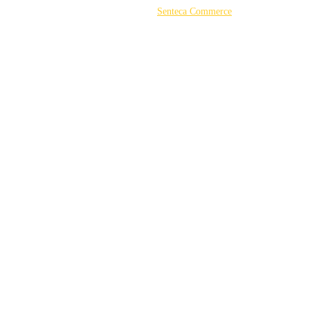
©2026 Powered by
Senteca Commerce