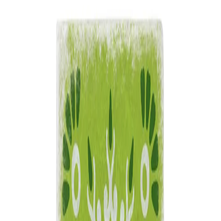
Начало
/
Идеи За Подарък
/
Подложки За Чаши
/
Gespaensterwald Подложка за