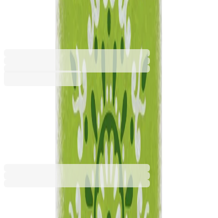
чаша, мраморна, зелена 0921
6015260037
Баркод: 4260409675315
6,13 €
11,99 лв.
Купи
6,13 €
11,99 лв.
Ценa с ДДС