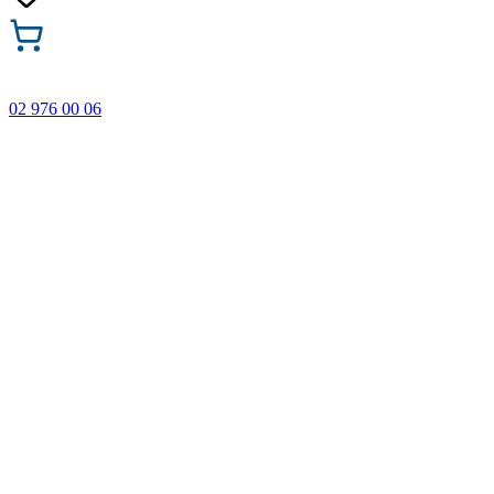
02 976 00 06
🎁 Купи 3 продукта с марката Faber-Castell и вземи
най-евтиния БЕЗПЛАТНО! Важи само онлайн до
31.08.2026 г.