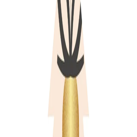
Начало
/
Офис Консумативи
/
Хартия
/
Хартии За
Gespaensterwald Картичка-