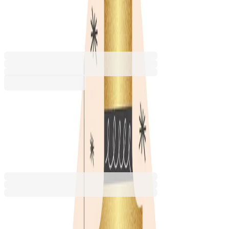
таг Елха, Jingle Bells
1555140174
Баркод: 4260669250369
3,06 €
5,98 лв.
Купи
3,06 €
5,98 лв.
Ценa с ДДС