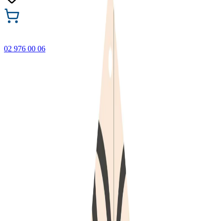
02 976 00 06
🎁 Купи 3 продукта с марката Faber-Castell и вземи
най-евтиния БЕЗПЛАТНО! Важи само онлайн до
31.08.2026 г.