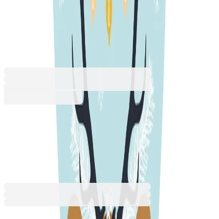
таг Елен, във формата на
сърце
1555140190
Баркод: 4260669250215
3,06 €
5,98 лв.
Купи
3,06 €
5,98 лв.
Ценa с ДДС