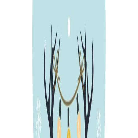
Начало
/
Офис Консумативи
/
Хартия
/
Хартии За
Gespaensterwald Картичка-