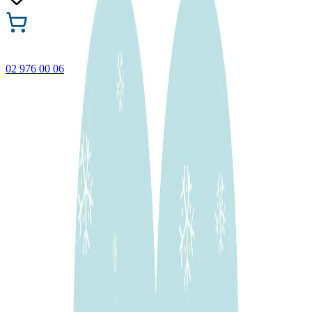
02 976 00 06
🎁 Купи 3 продукта с марката Faber-Castell и вземи
най-евтиния БЕЗПЛАТНО! Важи само онлайн до
31.08.2026 г.