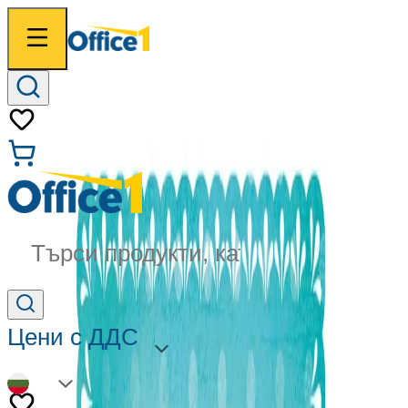
Търси продукти, категории...
Цени с ДДС
BG