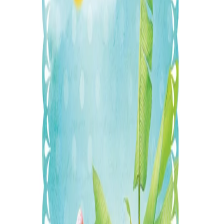
Начало
/
Офис Консумативи
/
Хартия
/
Хартии За
Gespaensterwald Картичка,