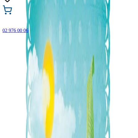
02 976 00 06
🎁 Купи 3 продукта с марката Faber-Castell и вземи
най-евтиния БЕЗПЛАТНО! Важи само онлайн до
31.08.2026 г.