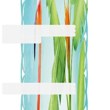
Romantique, фламинго
8025600026
Баркод: 4260409677357
3,67 €
7,18 лв.
Купи
3,67 €
7,18 лв.
Ценa с ДДС