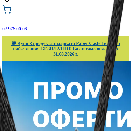
02 976 00 06
🎁 Купи 3 продукта с марката Faber-Castell и вземи
най-евтиния БЕЗПЛАТНО! Важи само онлайн до
31.08.2026 г.