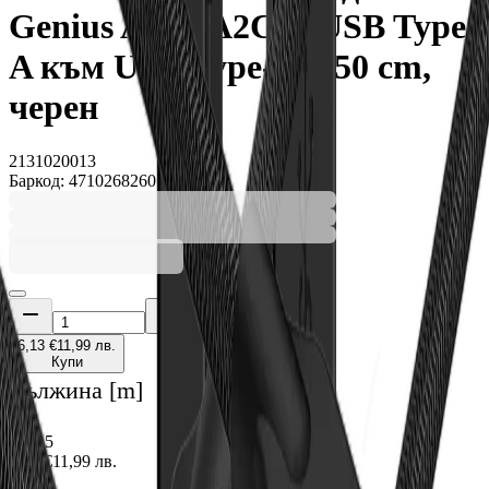
Genius ACC-A2CC, USB Type-
A към USB Type-C, 150 cm,
черен
2131020013
Баркод: 4710268260790
6,13 €
11,99 лв.
Купи
Дължина [m]
1
1.5
6,13 €
11,99 лв.