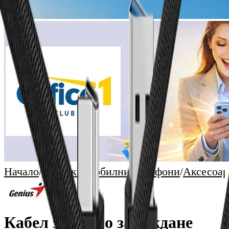
Начало
/
Техника
/
Мобилни Телефони
/
Аксесоар
Кабел за бързо зареждане