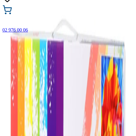
02 976 00 06
🎁 Купи 3 продукта с марката Faber-Castell и вземи
най-евтиния БЕЗПЛАТНО! Важи само онлайн до
31.08.2026 г.