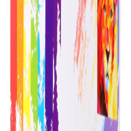
Начало
/
Образование
/
Художествени Материал
Foska Комплект рисуване по