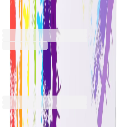
номера Лъв, 40 x 50 cm
6605320064
Баркод: 3800052715764
11,99 €
23,45 лв.
Купи
11,99 €
23,45 лв.
Ценa с ДДС