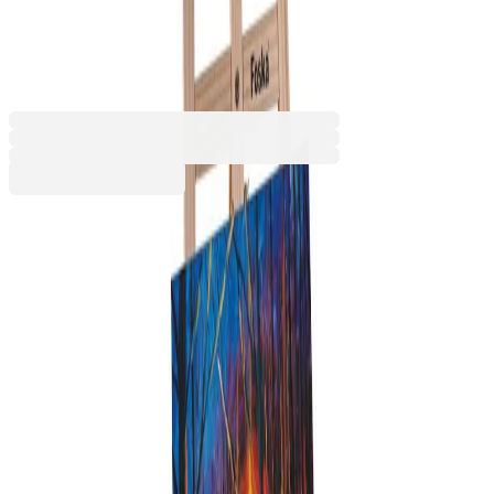
x 142 cm
6605240146
Баркод: 6937544358660
59,99 €
117,33 лв.
Купи
Височина [mm]
1420
240
560
Широчина [mm]
190
200
710