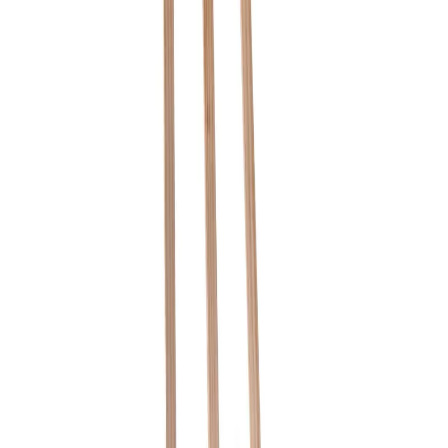
Начало
/
Образование
/
Художествени Материал
Foska Статив, дървен, 51 x 71