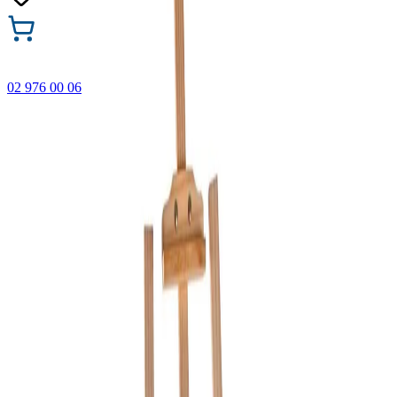
02 976 00 06
🎁 Купи 3 продукта с марката Faber-Castell и вземи
най-евтиния БЕЗПЛАТНО! Важи само онлайн до
31.08.2026 г.