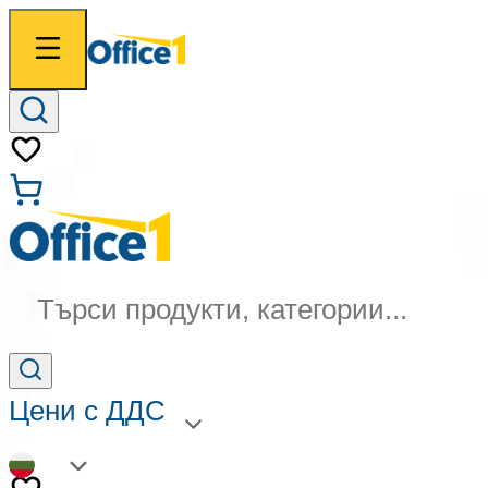
Търси продукти, категории...
Цени с ДДС
BG