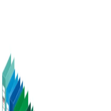
Начало
/
Офис Консумативи
/
Канцеларски Мат
Falken Класьор Chromocolor,