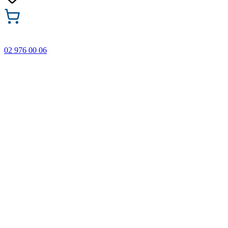
02 976 00 06
🎁 Купи 3 продукта с марката Faber-Castell и вземи
най-евтиния БЕЗПЛАТНО! Важи само онлайн до
31.08.2026 г.