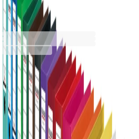
8 cm, PP, жълт
1070120514
Баркод: 4014481227951
5,99 €
11,71 лв.
Купи
Широчина на гърба [mm]
50
80
Цвят
Бордо
Бял
Жълт
Зелен