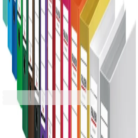
Кафяв
Лилав
Морскозелен
Наситено розов
Оранжев
Светлозелен
Светлосин
Сив
Син
Червен
Черен
5,99 €
11,71 лв.
Ценa с ДДС