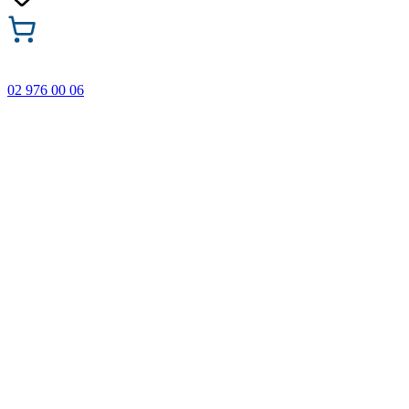
02 976 00 06
🎁 Купи 3 продукта с марката Faber-Castell и вземи
най-евтиния БЕЗПЛАТНО! Важи само онлайн до
31.08.2026 г.