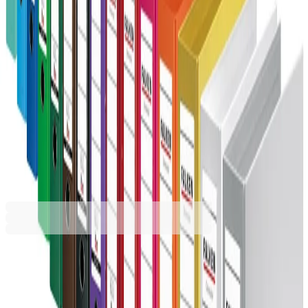
Кафяв
Лилав
Морскозелен
Наситено розов
Оранжев
Светлозелен
Светлосин
Сив
Син
Червен
Черен
5,99 €
11,71 лв.
Ценa с ДДС