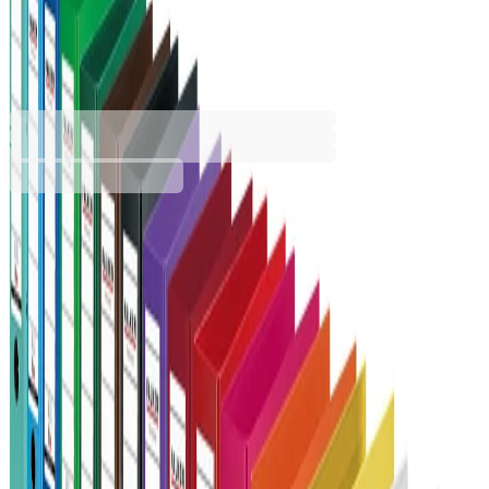
8 cm, PP, червен
1070120512
Баркод: 4014481084516
5,99 €
11,71 лв.
Купи
Широчина на гърба [mm]
50
80
Цвят
Бордо
Бял
Жълт
Зелен