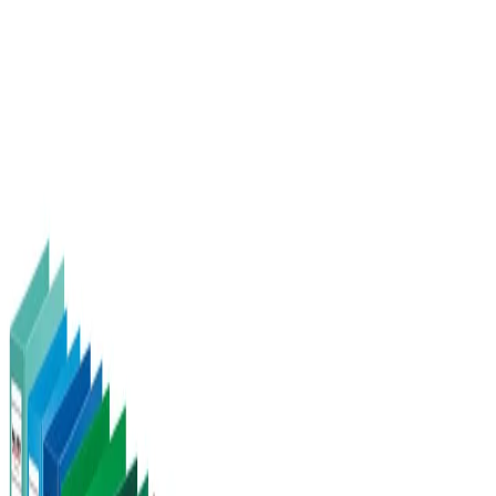
Начало
/
Офис Консумативи
/
Канцеларски Мат
Falken Класьор Chromocolor,