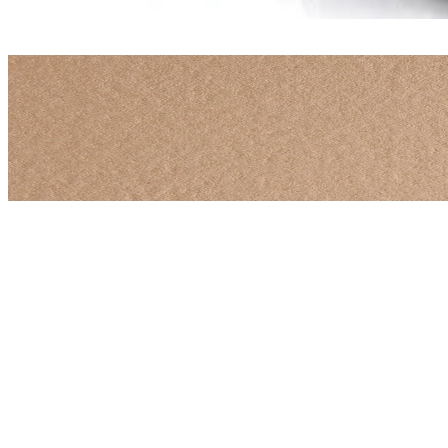
Временно изчерпан
Fabriano
Fabriano Картон Colore, 50 x 70 cm, 140 g/m2, № 2
1530100075
1,79 €
3,50 лв.
Ценa с ДДС
Уведоми ме