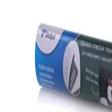
Описание
Самозалепващо фолио за дъска.
Подходящо за писане с борд маркери и тебешири.
Спецификации
Цвят
Зелен
Дебелина [µm]
160
Размери (Д х Ш) [mm]
450 х 2000
Тип
Самозалепващо фолио
Свързани продукти