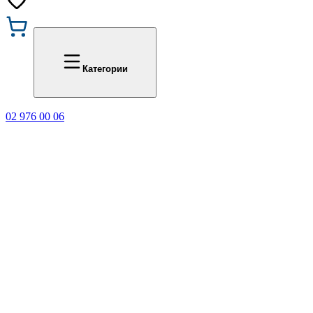
Промоции
Office 1
Категории
02 976 00 06
🎁 Купи 3 продукта с мар