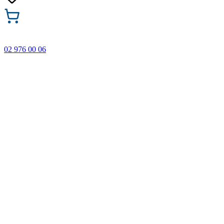
02 976 00 06
🎁 Купи 3 продукта с марката Faber-Castell и вземи
най-евтиния БЕЗПЛАТНО! Важи само онлайн до
31.08.2026 г.