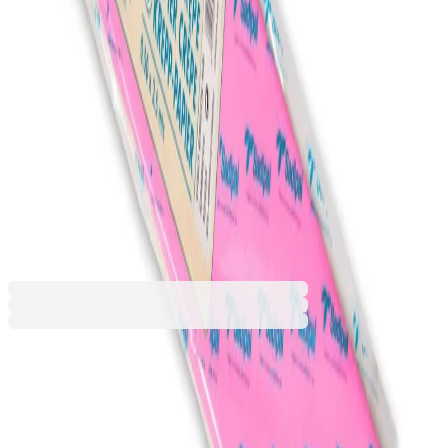
Небесносин
Оранжев
Пепел от рози
Син
Тъмнозелен
Тъмнолилав
Тъмносин
Тъмночервен
Тюркоаз
Цикламен
Черен
1,22 €
2,39 лв.
Ценa с ДДС