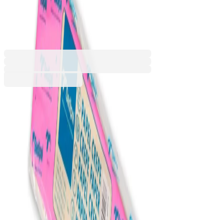
g/m2, 0.50 х 2.5 m, цикламена
1555200045
Баркод: 8427973124113
1,22 €
2,39 лв.
Купи
Цвят
Бял
Виолетов
Жълт
Кафяв
Кехлибар
Лайм
Маджента