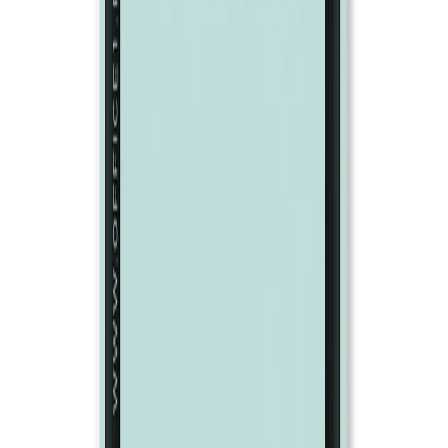
Начало
/
Образование
/
Художествени Материал
Fabriano Копирна хартия