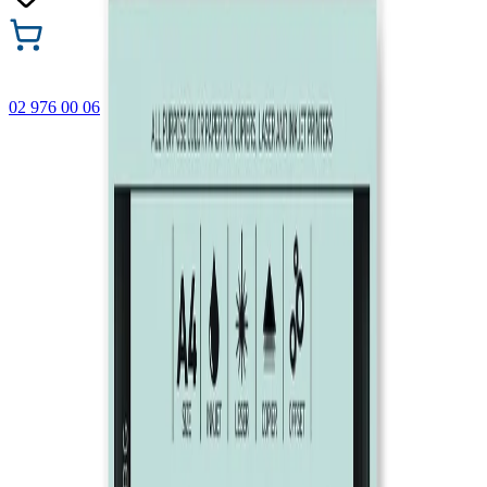
02 976 00 06
🎁 Купи 3 продукта с марката Faber-Castell и вземи
най-евтиния БЕЗПЛАТНО! Важи само онлайн до
31.08.2026 г.