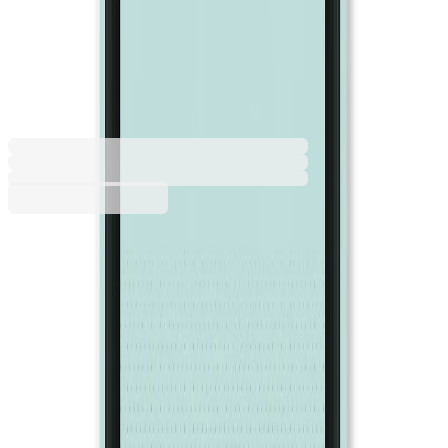
Copy Tinta, A4, 80 g/m2,
светлосиня, 50 листа
1535100045
Баркод: 3800052720713
4,79 €
9,36 лв.
Купи
Цвят
Банан
Виолетов
Жълт
Зелен
Кайсия
Кедър