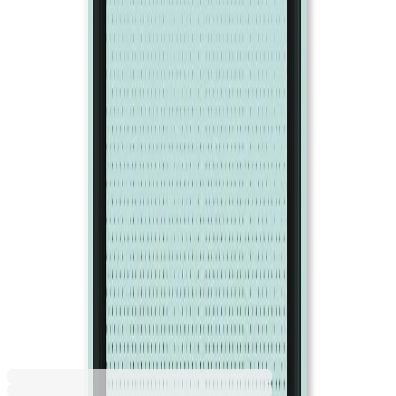
Лавандула
Небесносин
Оранжев
Портокал
Пясък
Резеда
Розов
Светлозелен
Светлорозов
Светлосин
Сив
Син
Слонова кост
Тревисто зелен
Тъмносин
Цикламен
Червен
4,79 €
9,36 лв.
Ценa с ДДС