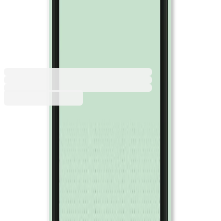
160 g/m2, светлозелен, 50
листа
1535160030
Баркод: 3800052720799
8,39 €
16,41 лв.
Купи
Цвят
Банан
Виолетов
Жълт
Зелен
Кайсия
Кедър