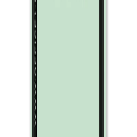
Начало
/
Образование
/
Художествени Материал
Fabriano Копирен картон, A4,