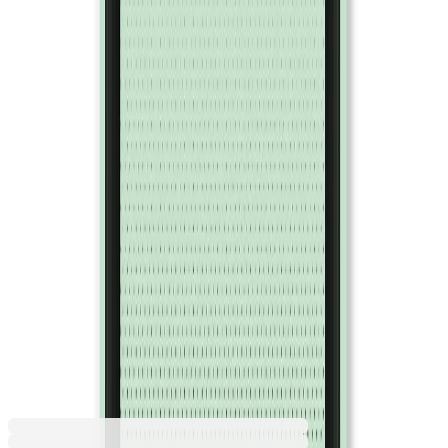
Лавандула
Небесносин
Оранжев
Портокал
Пясък
Резеда
Розов
Светлозелен
Светлорозов
Светлосин
Сив
Син
Слонова кост
Тревисто зелен
Тъмносин
Цикламен
Червен
8,39 €
16,41 лв.
Ценa с ДДС