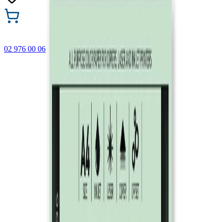
02 976 00 06
🎁 Купи 3 продукта с марката Faber-Castell и вземи
най-евтиния БЕЗПЛАТНО! Важи само онлайн до
31.08.2026 г.