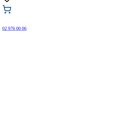
02 976 00 06
🎁 Купи 3 продукта с марката Faber-Castell и вземи
най-евтиния БЕЗПЛАТНО! Важи само онлайн до
31.08.2026 г.