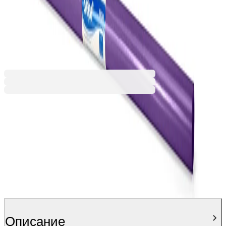
Тюркоаз
Цикламен
Червен
1,84 €
3,59 лв.
Ценa с ДДС
Описание