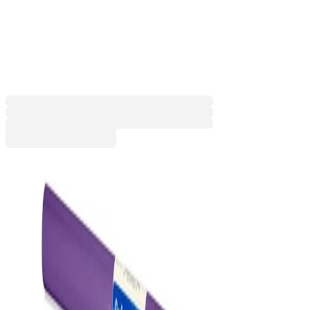
Craft Mini 70 g/m2, 0.5 х 2 m,
лилава
1555100119
Баркод: 8427973108298
1,84 €
3,59 лв.
Купи
Цвят
Жълт
Зелен
Кафяв
Лилав
Оранжев
Тъмносин