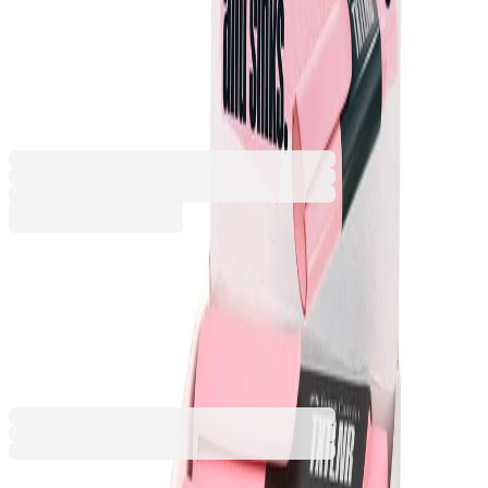
TXTLNR, А, мини, пастелен,
10 броя
1010100205
Баркод: 4005401542117
11,53 €
22,55 лв.
Купи
11,53 €
22,55 лв.
Ценa с ДДС