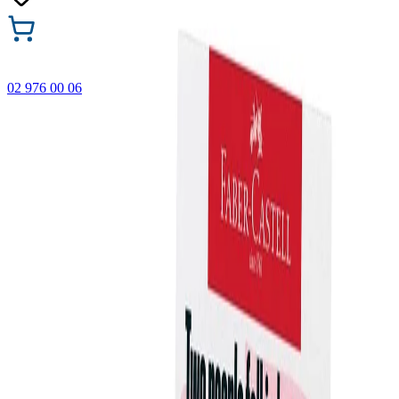
02 976 00 06
🎁 Купи 3 продукта с марката Faber-Castell и вземи
най-евтиния БЕЗПЛАТНО! Важи само онлайн до
31.08.2026 г.