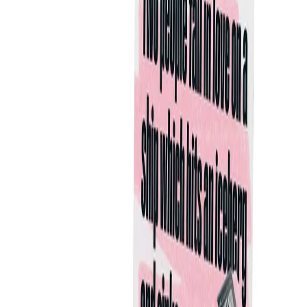
Начало
/
Офис Консумативи
/
Пишещи Средства
Faber-Castell Текст маркер