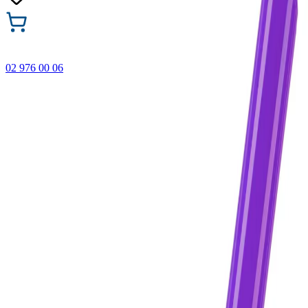
02 976 00 06
🎁 Купи 3 продукта с марката Faber-Castell и вземи
най-евтиния БЕЗПЛАТНО! Важи само онлайн до
31.08.2026 г.