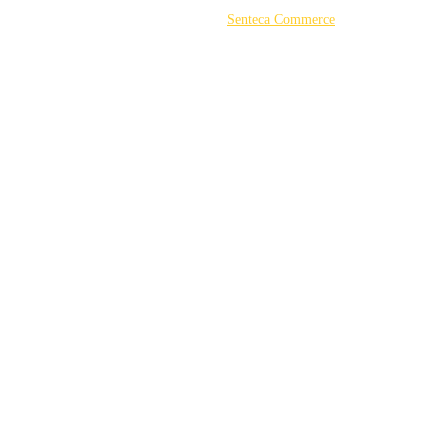
©2026 Powered by
Senteca Commerce