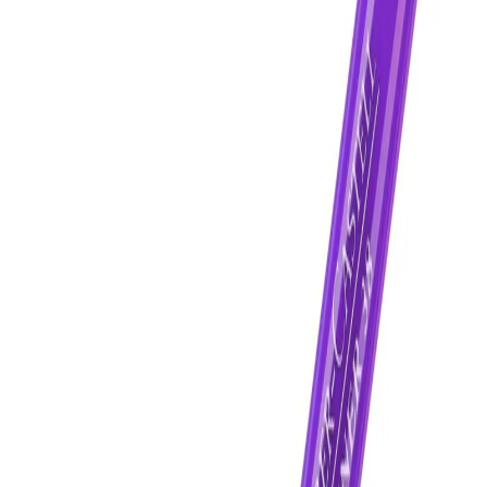
Начало
/
Офис Консумативи
/
Пишещи Средства
Faber-Castell Текст маркер