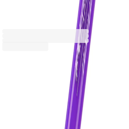
38, виолетов
1010100159
Баркод: 9556089005852
1,22 €
2,39 лв.
Купи
Цвят
Виолетов
Жълт
Зелен
Оранжев
Розов
Син
Червен