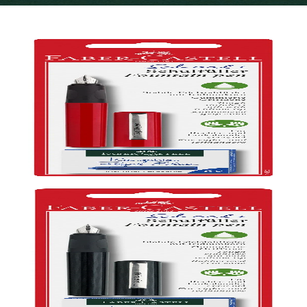
рончета
нчета