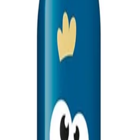
/
Моливи И Аксесоари
/
Острилки
/
Faber-Castell