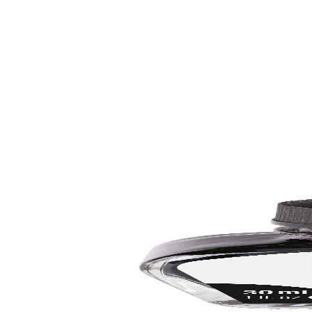
Уведоми ме
Временно изчерпан
Faber-Castell
Faber-Castell Писалка, синя, с включени 6 патрон
1005220121
6,74 €
13,19 лв.
Ценa с ДДС
Уведоми ме
Временно изчерпан
Faber-Castell
Faber-Castell Мастило за писалка, 30 ml, черно
1010200010
4,91 €
9,60 лв.
Ценa с ДДС