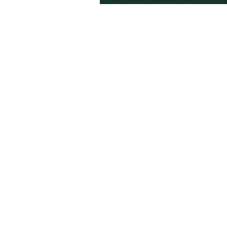
Ценa с ДДС
Уведоми ме
Временно изчерпан
Faber-Castell
Faber-Castell Писалка, червена, с включени 6 пат
1005220122
6,74 €
13,19 лв.
Ценa с ДДС
Уведоми ме
Временно изчерпан
Faber-Castell
Faber-Castell Писалка, черна, с включени 6 патро
1005220123
6,74 €
13,19 лв.
Ценa с ДДС