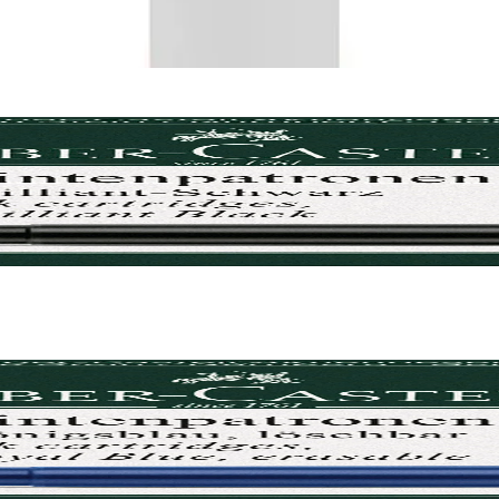
 броя
 броя