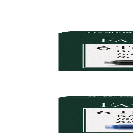
Свързани продукти
Временно изчерпан
Faber-Castell
Faber-Castell Патрон за писалка, черно мастило, 6
1005240150
2,45 €
4,79 лв.
Ценa с ДДС
Уведоми ме
Временно изчерпан
Faber-Castell
Faber-Castell Патрон за писалка, синьо мастило, 6
1005240152
2,45 €
4,79 лв.