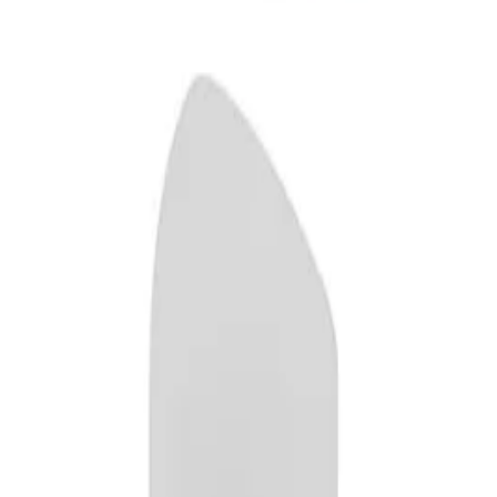
нира два полезни инструмента в едно. Острилката е висококачест
та е идеална за корекции без размазване. Благодарение на ерго