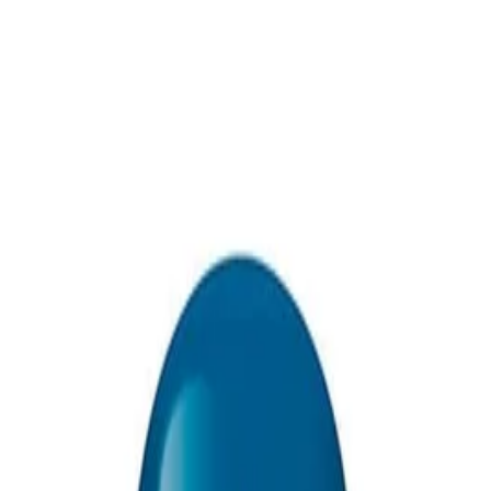
 Club
Магазини
Каталози
Услуги
Реализ
ката Faber-Castell и вземи най-евтиния БЕЗПЛАТНО! Важи сам