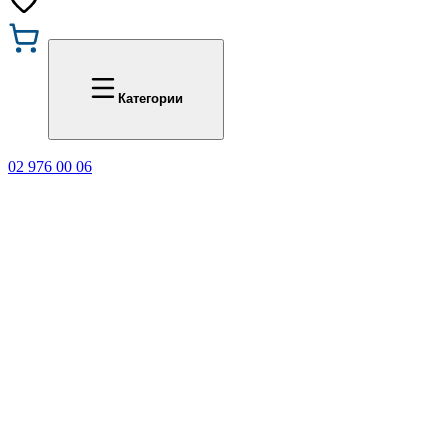
Промоции
Office 1
Категории
02 976 00 06
🎁 Купи 3 продукта с мар