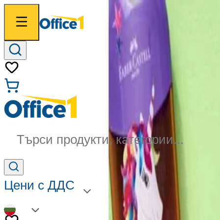
Търси продукти, категории...
Цени с ДДС
BG