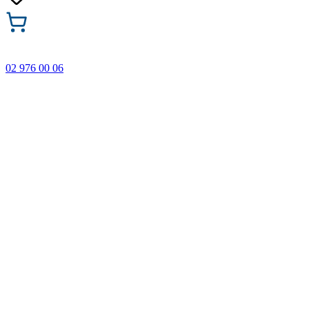
02 976 00 06
🎁 Купи 3 продукта с марката Faber-Castell и вземи
най-евтиния БЕЗПЛАТНО! Важи само онлайн до
31.08.2026 г.