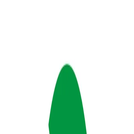
Начало
/
Образование
/
Художествени Материал
Faber-Castell Молив Grip