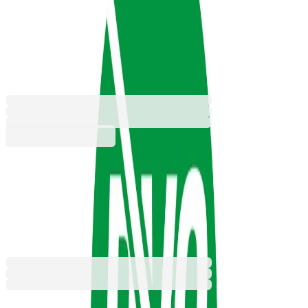
2001, чернографитен, HB, с
гума
1015100146
Баркод: 0108001581
1,40 €
2,75 лв.
Купи
1,40 €
2,75 лв.
Ценa с ДДС