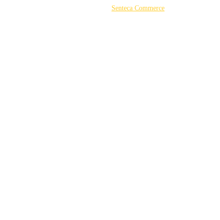
©2026 Powered by
Senteca Commerce