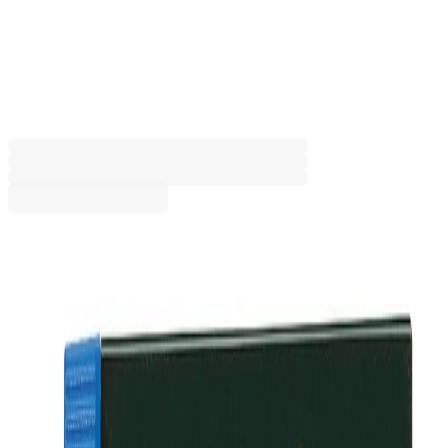
Super-Polymer, 0.7 mm, HB,
12 броя
1015160110
Баркод: 0114001232
1,22 €
2,39 лв.
Купи
Твърдост на писане
2B
2H
B
H
HB
1,22 €
2,39 лв.