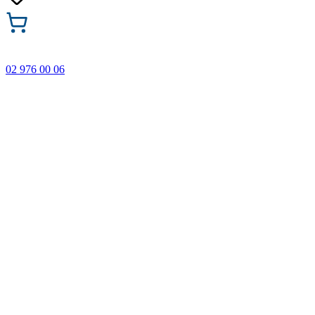
02 976 00 06
🎁 Купи 3 продукта с марката Faber-Castell и вземи
най-евтиния БЕЗПЛАТНО! Важи само онлайн до
31.08.2026 г.