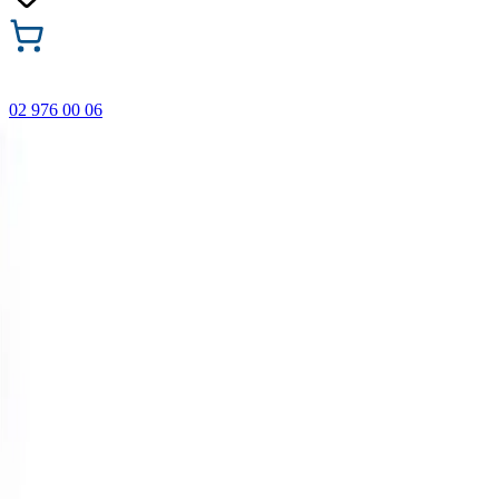
02 976 00 06
🎁 Купи 3 продукта с марката Faber-Castell и вземи
най-евтиния БЕЗПЛАТНО! Важи само онлайн до
31.08.2026 г.