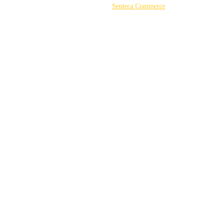
©2026 Powered by
Senteca Commerce