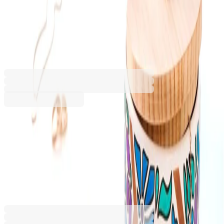
Creative, Fairy Forrest, объл, 6
цвята
1010160445
Баркод: 4005401607083
11,04 €
21,59 лв.
Купи
11,04 €
21,59 лв.
Ценa с ДДС
- Артикулът има минимално количество за поръчка: 5 бр.
- Артикулът има кратност за поръчка 5 бр.