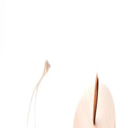
Начало
/
Образование
/
Художествени Материал
Faber-Castell Маркер