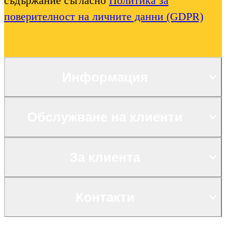
съдържание съгласно
Политика за
поверителност на личните данни (GDPR)
Информация
Обслужване на клиенти
За клиента
Контакти