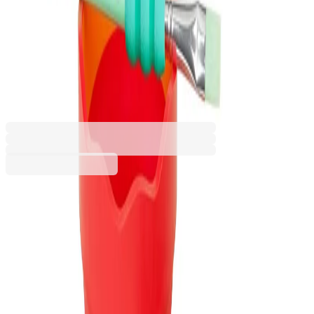
Faber-Castell Чаша за
рисуване Clic&Go, сгъваема,
червена
1017240042
Баркод: 4541815174
3,67 €
7,18 лв.
Купи
Цвят
Син
Тъмнозелен
Тюркоаз
Червен