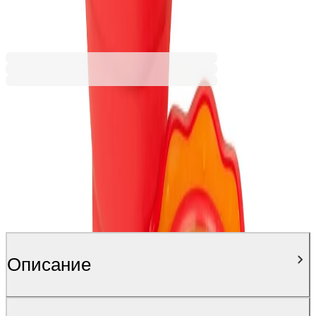
3,67 €
7,18 лв.
Ценa с ДДС
Описание