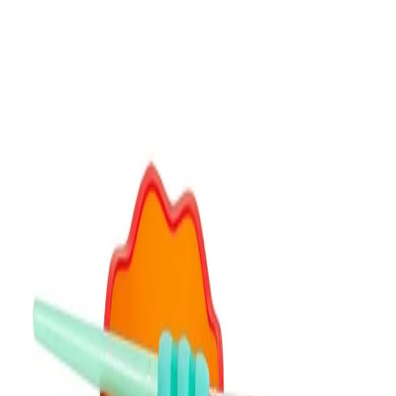
Начало
/
Образование
/
Художествени Материал