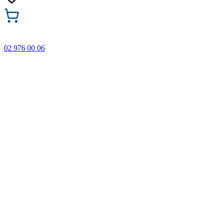
02 976 00 06
🎁 Купи 3 продукта с марката Faber-Castell и вземи
най-евтиния БЕЗПЛАТНО! Важи само онлайн до
31.08.2026 г.