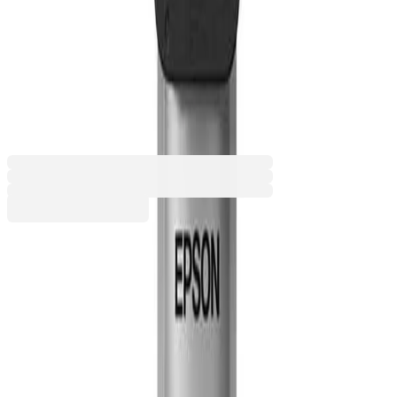
принтер Epson C13T11D140,
XL WF-C53xx/58xx, 5000
страници/5%, Black
3015100691
Баркод: 8715946711256
104,24 €
203,88 лв.
Купи
Цвят на мастилото
Black
Cyan
Magenta
Yellow