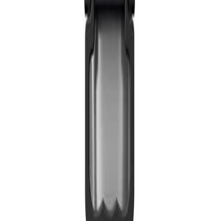
Начало
/
Тонери И Мастила
/
Мастилени Касети
Оригинално мастило за