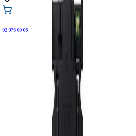
02 976 00 06
🎁 Купи 3 продукта с марката Faber-Castell и вземи
най-евтиния БЕЗПЛАТНО! Важи само онлайн до
31.08.2026 г.