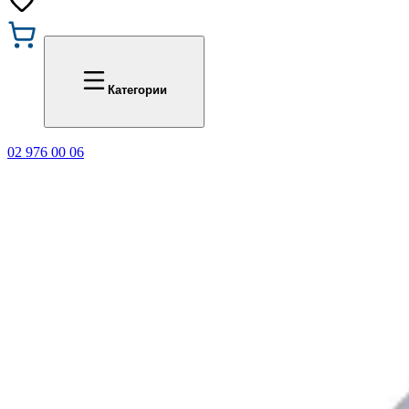
Промоции
Office 1
Категории
02 976 00 06
🎁 Купи 3 продукта с мар