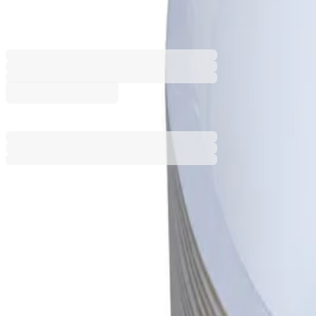
5080160013
Баркод: 3800206202485
4,07 €
7,96 лв.
Ценa с ДДС
Добави към сравнение