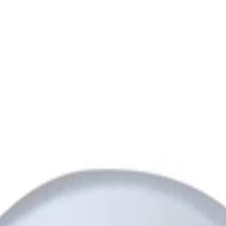
 Club
Магазини
Каталози
Услуги
Реализ
ката Faber-Castell и вземи най-евтиния БЕЗПЛАТНО! Важи сам