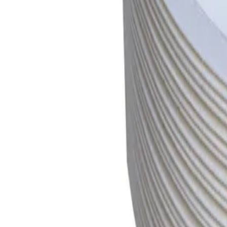
Описание
Екокупите за супа ви предлагат лесно, бързо и удобно решен
Екокупите за супа се произвеждат от висококачествена целу
25 броя в опаковка.
Спецификации
Опаковка [брой]
25
Материал
Целулоза
Цвят
Бял
Тип
За еднократна употреба