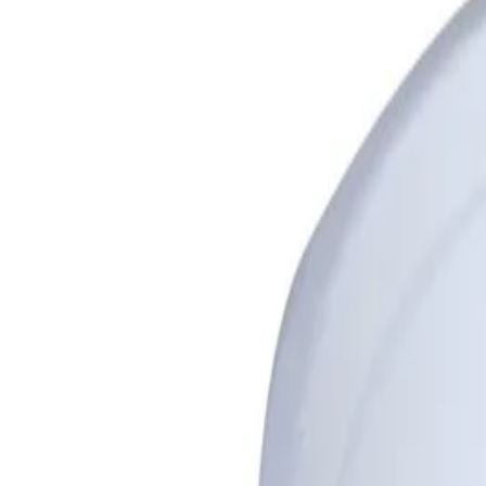
Начало
/
Напитки И Храни
/
Прибори И Консум
No Brand
Еко купа за супа, 25 броя