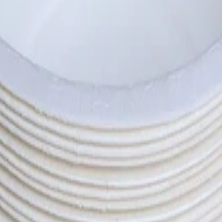
ие за всякакви събития и партита.
лоза.