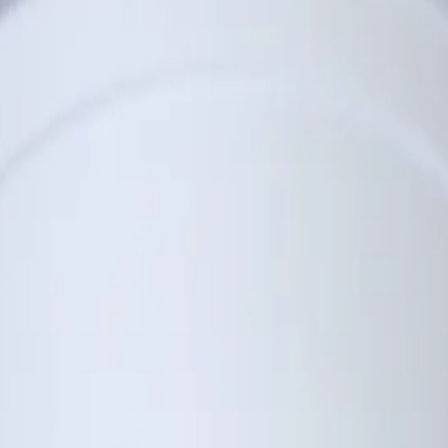
ативи
/
Еко Купа За Супа, 25 Броя