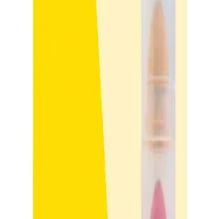
ете на училище с готина татуировка е забавно и лесно! Боите и п
 или Хелоуин.
са дерматологично тествани.
бни инструкции за употреба.
хват лесно.