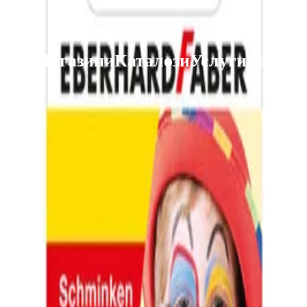
 Club
Магазини
Каталози
Услуги
Реализ
ката Faber-Castell и вземи най-евтиния БЕЗПЛАТНО! Важи сам