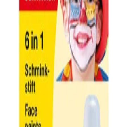
уство И Музика
/
Бои И Гримове За Лице
/
Eberha