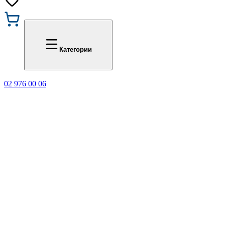
Промоции
Office 1
Категории
02 976 00 06
🎁 Купи 3 продукта с мар