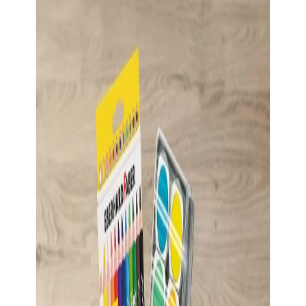
Начало
/
Офис Консумативи
/
Опаковане И Арх
Eberhard Faber Кутия