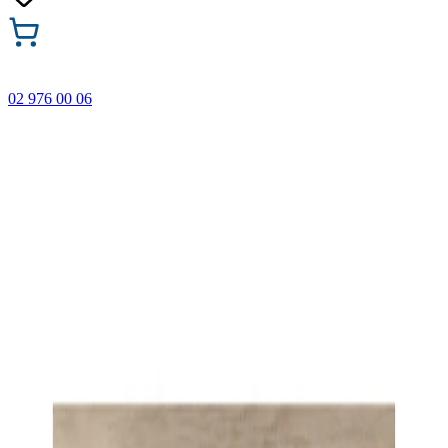
02 976 00 06
🎁 Купи 3 продукта с марката Faber-Castell и вземи
най-евтиния БЕЗПЛАТНО! Важи само онлайн до
31.08.2026 г.