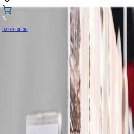
02 976 00 06
🎁 Купи 3 продукта с марката Faber-Castell и вземи
най-евтиния БЕЗПЛАТНО! Важи само онлайн до
31.08.2026 г.