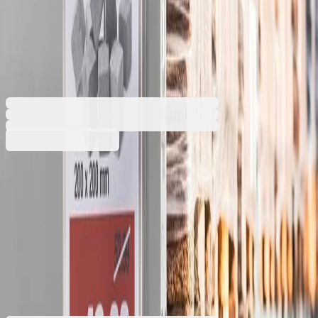
Durable Джоб, водоустойчив,
самозалепващ се, A3, 5 броя
1070160107
Баркод: 4005546730424
67,43 €
131,88 лв.
Купи
Съвместим формат
A3
A4
67,43 €
131,88 лв.
Ценa с ДДС