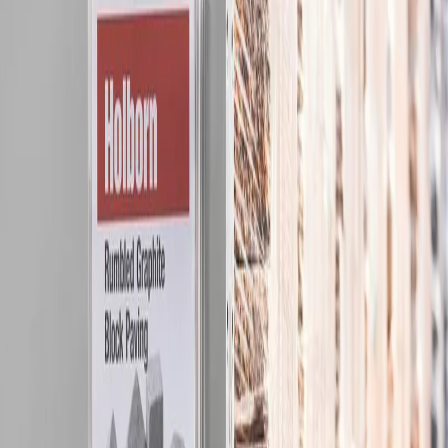
Начало
/
Офис Консумативи
/
Канцеларски Мат