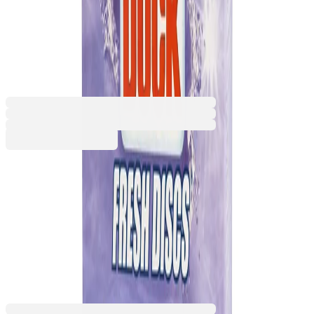
Duck Fresh Discs, гел,
лавандула, 36 ml
5020100387
Баркод: 5000204966855
5,63 €
11,01 лв.
Купи
Аромат
Лавандула
Лайм
Океан
5,63 €
11,01 лв.
Ценa с ДДС