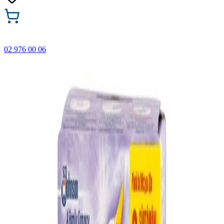
02 976 00 06
🎁 Купи 3 продукта с марката Faber-Castell и вземи
най-евтиния БЕЗПЛАТНО! Важи само онлайн до
31.08.2026 г.