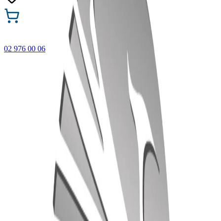
02 976 00 06
🎁 Купи 3 продукта с марката Faber-Castell и вземи
най-евтиния БЕЗПЛАТНО! Важи само онлайн до
31.08.2026 г.