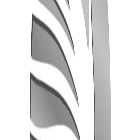
Начало
/
Идеи За Подарък
/
Чаши, Термоси И К
Disney
Disney Чаша Captain America,
порцеланова, 300 ml