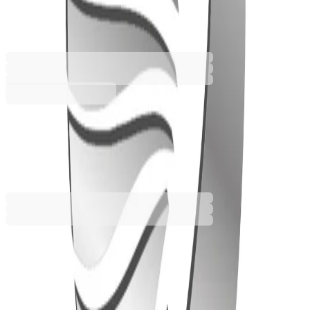
5130120070
Баркод: 5413821994000
3,67 €
7,18 лв.
Купи
3,67 €
7,18 лв.
Ценa с ДДС