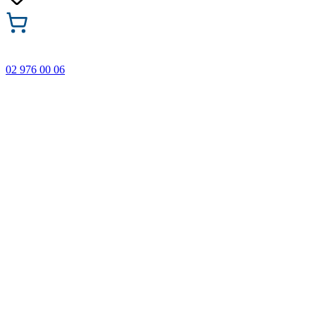
02 976 00 06
🎁 Купи 3 продукта с марката Faber-Castell и вземи
най-евтиния БЕЗПЛАТНО! Важи само онлайн до
31.08.2026 г.