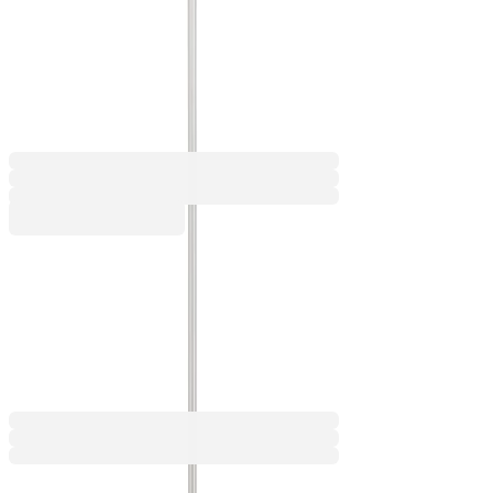
хоризонтална, 58 х 42 cm,
инокс
5080240230
Баркод: 8681124900722
57,59 €
112,63 лв.
Купи
57,59 €
112,63 лв.
Ценa с ДДС