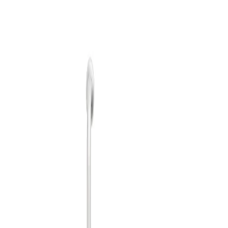
Начало
/
Хигиена
/
Санитарни Консумативи И Д
Ръкохватка Dayco,