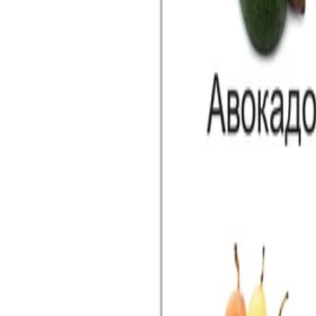
Начало
/
Образование
/
Детски Градини
/
Учебна 
Office 1 Ученическо Табло ''Плодове'', 50 X