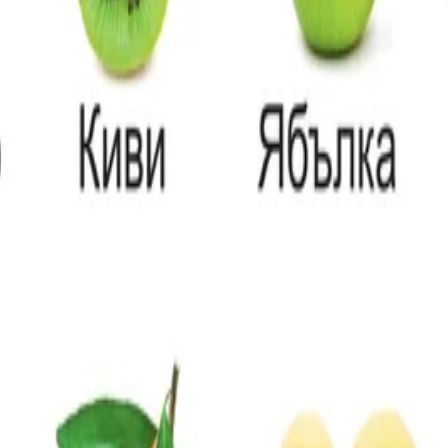
Литература
/
Български Език
/
 70 Cm, Ламиниран Картон