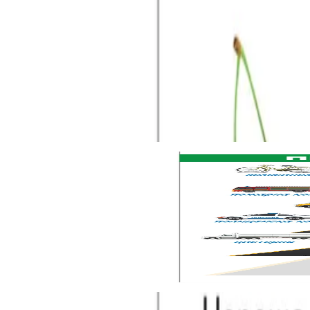
Описание
Ламинирано ученическо табло ''Плодове''.
Размер: 50 x 70 cm.
Свързани продукти
Временно изчерпан
Office1
Office 1 Ученическо табло ''Превозни средства'', 5
6608040009
24,54 €
48,00 лв.
Ценa с ДДС
Уведоми ме