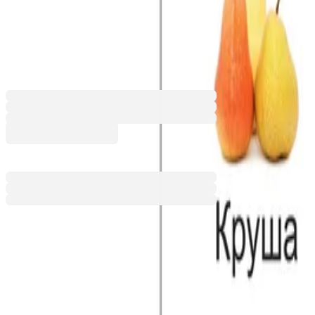
Office 1 Ученическо табло ''П
6635100695
Баркод: 3800052764649
12,26 €
23,99 лв.
Ценa с ДДС
Добави към сравнение