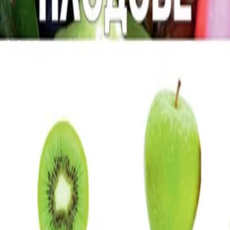
 Club
Магазини
Каталози
Услуги
Реализ
ката Faber-Castell и вземи най-евтиния БЕЗПЛАТНО! Важи сам