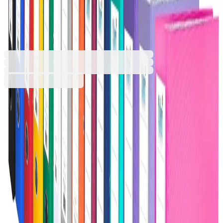
метален кант, люляк
1070120186
Баркод: 3800052786245
2,39 €
4,67 лв.
Купи
Цвят
Аквамарин
Бордо
Бял
Жълт
Зелен
Лилав
Люляк