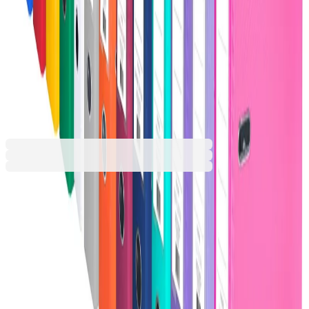
Оранжев
Розов
Сив
Син
Тъмносин
Червен
Черен
2,39 €
4,67 лв.
Ценa с ДДС