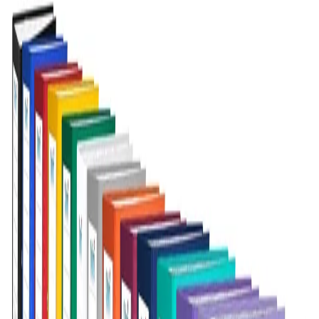
Начало
/
Офис Консумативи
/
Канцеларски Мат
Colori Класьор, 8 cm, PP, без