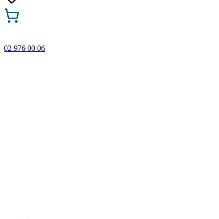
02 976 00 06
🎁 Купи 3 продукта с марката Faber-Castell и вземи
най-евтиния БЕЗПЛАТНО! Важи само онлайн до
31.08.2026 г.