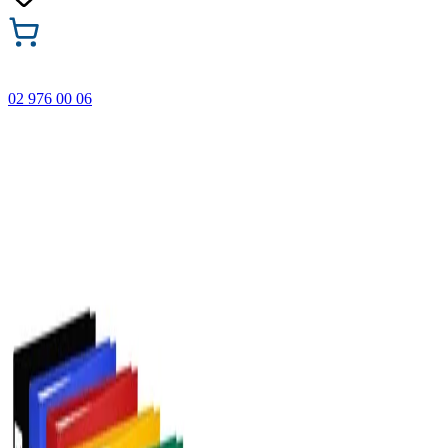
02 976 00 06
🎁 Купи 3 продукта с марката Faber-Castell и вземи
най-евтиния БЕЗПЛАТНО! Важи само онлайн до
31.08.2026 г.