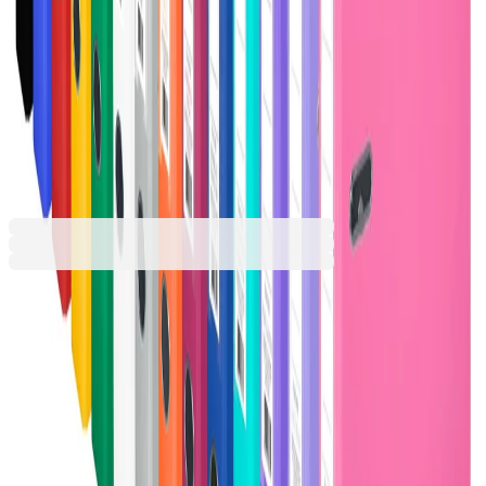
Оранжев
Розов
Сив
Син
Тъмносин
Червен
Черен
2,39 €
4,67 лв.
Ценa с ДДС