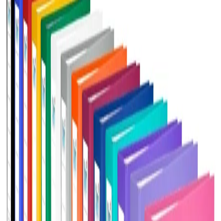
Начало
/
Офис Консумативи
/
Канцеларски Мат
Colori Класьор, 5 cm, PP, без