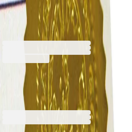
диаметър 55 mm, златисто,
250 броя
7520220017
Баркод: 8109000000045
200,28 €
391,71 лв.
Купи
200,28 €
391,71 лв.
Ценa с ДДС