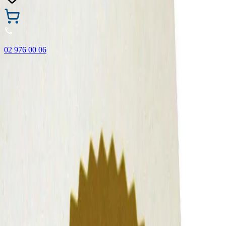
02 976 00 06
🎁 Купи 3 продукта с марката Faber-Castell и вземи
най-евтиния БЕЗПЛАТНО! Важи само онлайн до
31.08.2026 г.