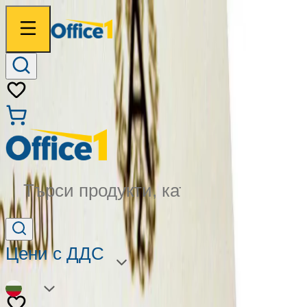
Търси продукти, категории...
Цени с ДДС
BG