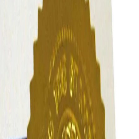
Начало
/
Офис Консумативи
/
Канцеларски Мат
Colop Стикер-фолио,