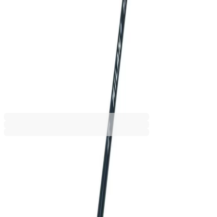
5/0
Дължина [mm]
167
168
169
170
172
Промоцията е валидна от 31.07.2026 до 31.08.2026 00:00ч
8,69 €
13,49 €
Ценa с ДДС