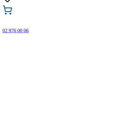
02 976 00 06
🎁 Купи 3 продукта с марката Faber-Castell и вземи
най-евтиния БЕЗПЛАТНО! Важи само онлайн до
31.08.2026 г.