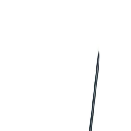
Начало
/
Образование
/
Художествени Материал
-35%