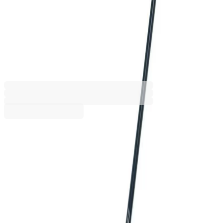
Четка за рисуване Milan 301,
№4/0, обла, 12 броя
6605380178
Баркод: 8411574803584
8,69 €
Купи
Номер
10/0
2/0
3/0
4/0