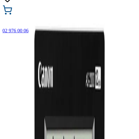
02 976 00 06
🎁 Купи 3 продукта с марката Faber-Castell и вземи
най-евтиния БЕЗПЛАТНО! Важи само онлайн до
31.08.2026 г.