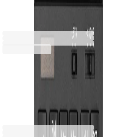
AS-2200, 12-разряден, сив
2060120051
Баркод: 4960999673646
13,49 €
26,38 лв.
Купи
Цвят
Сив
Тъмносив
13,49 €
26,38 лв.
Ценa с ДДС