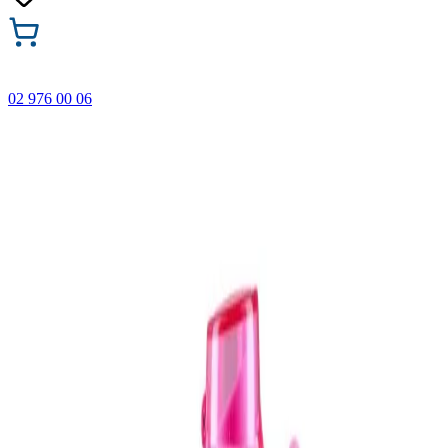
02 976 00 06
🎁 Купи 3 продукта с марката Faber-Castell и вземи
най-евтиния БЕЗПЛАТНО! Важи само онлайн до
31.08.2026 г.