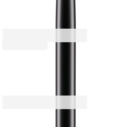
600 ml, асорти
6135120194
Баркод: 8600828165411
7,00 €
13,68 лв.
Купи
7,00 €
13,68 лв.
Ценa с ДДС