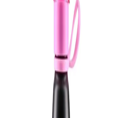
Начало
/
Рекламни Материали
/
Продукти За Пъ
Бутилка Takk, алуминиева,