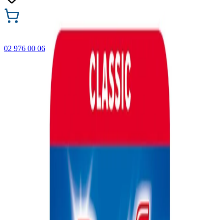
02 976 00 06
🎁 Купи 3 продукта с марката Faber-Castell и вземи
най-евтиния БЕЗПЛАТНО! Важи само онлайн до
31.08.2026 г.