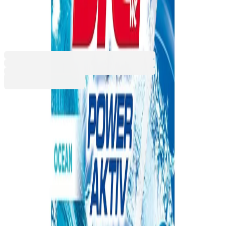
Bref Power Aktiv, океан, 50 g
5020100969
Баркод: 9000100625227
1,79 €
Купи
Аромат
Бор
Лавандула
Лимон
Океан
1,79 €
Ценa с ДДС