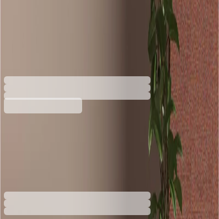
Модулна седалка Boln Sarek
L, Tundra, квадратна, 450 х
450 х 490 mm
4030100560
423,29 €
827,88 лв.
Купи
423,29 €
827,88 лв.
Ценa с ДДС