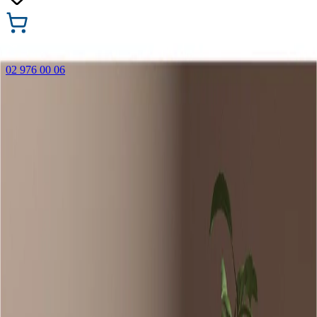
02 976 00 06
🎁 Купи 3 продукта с марката Faber-Castell и вземи
най-евтиния БЕЗПЛАТНО! Важи само онлайн до
31.08.2026 г.