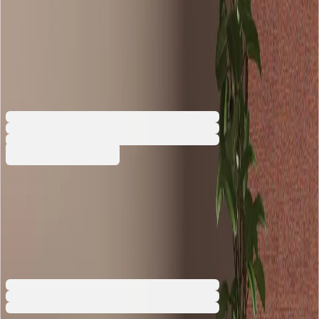
Модулна седалка Boln Sarek
E, Taiga, трапецовидна, 580 х
640 х 490 mm
4030100868
515,32 €
1007,87 лв.
Купи
515,32 €
1007,87 лв.
Ценa с ДДС