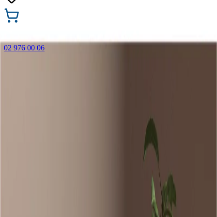
02 976 00 06
🎁 Купи 3 продукта с марката Faber-Castell и вземи
най-евтиния БЕЗПЛАТНО! Важи само онлайн до
31.08.2026 г.