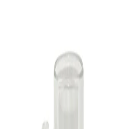
Начало
/
Рекламни Материали
/
Продукти За Пъ
BESTSUB Халба за бира,