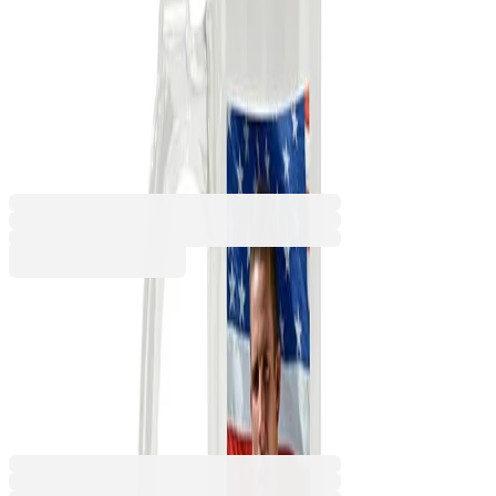
стъклена, 470 ml, с
възможност за
персонализация
6015380012
Баркод: 3800052768869
5,39 €
10,54 лв.
Купи
5,39 €
10,54 лв.
Ценa с ДДС