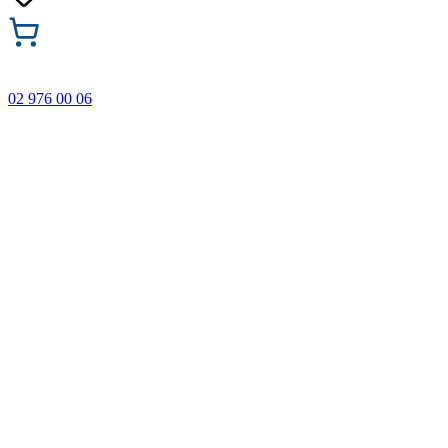
02 976 00 06
🎁 Купи 3 продукта с марката Faber-Castell и вземи
най-евтиния БЕЗПЛАТНО! Важи само онлайн до
31.08.2026 г.