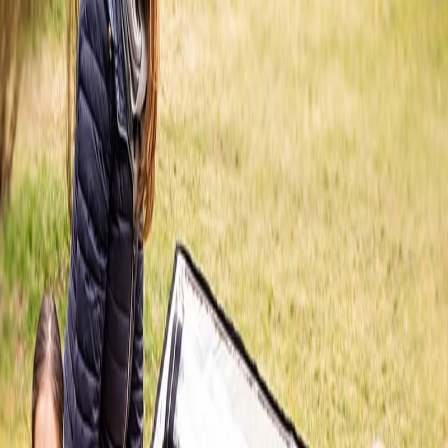
Начало
/
Образование
/
Училища
/
Образователн
No Brand
Beleduc Оранжерия, мобилна