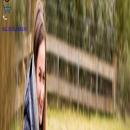
02 976 00 06
🎁 Купи 3 продукта с марката Faber-Castell и вземи
най-евтиния БЕЗПЛАТНО! Важи само онлайн до
31.08.2026 г.