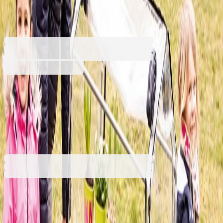
6626020238
Баркод: 4014888620102
460,10 €
899,89 лв.
Купи
460,10 €
899,89 лв.
Ценa с ДДС